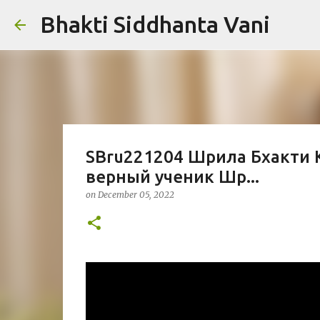
Bhakti Siddhanta Vani
SBru221204 Шрила Бхакти 
верный ученик Шр...
on
December 05, 2022