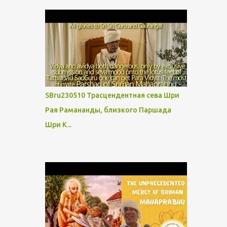
SBru230510 Трасцендентная сева Шри
Рая Рамананды, близкого Паршада
Шри К...