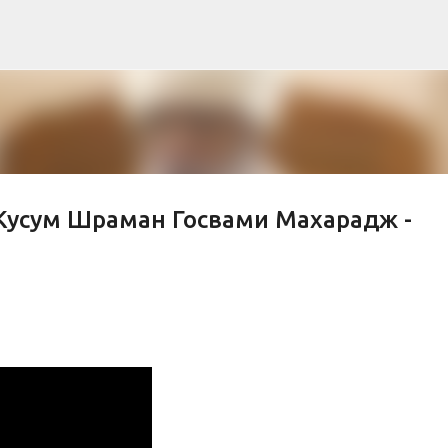
Skip to main content
Кусум Шраман Госвами Махарадж -