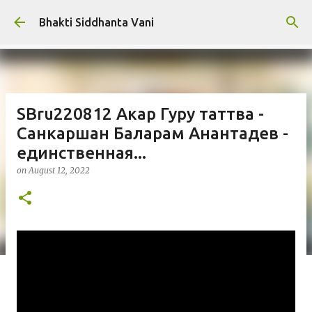
Skip to main content
Bhakti Siddhanta Vani
SBru220812 Акар Гуру таттва -
Санкаршан Баларам Анантадев -
единственная...
on
August 12, 2022