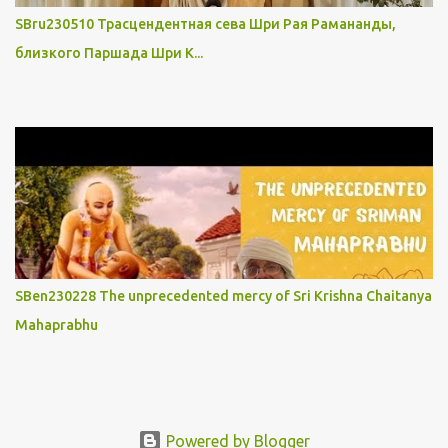
SBru230510 Трасцендентная сева Шри Рая Рамананды,
близкого Паршада Шри К...
SBen230228 The unprecedented mercy of Sri Krishna Chaitanya
Mahaprabhu
Powered by Blogger