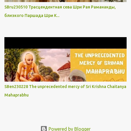
SBru230510 Трасцендентная сева Шри Рая Рамананды,
близкого Паршада Шри К...
SBen230228 The unprecedented mercy of Sri Krishna Chaitanya
Mahaprabhu
Powered by Blogger