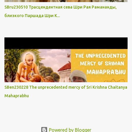
SBru230510 Трасцендентная сева Шри Рая Рамананды,
близкого Паршада Шри К...
SBen230228 The unprecedented mercy of Sri Krishna Chaitanya
Mahaprabhu
Powered by Blogger