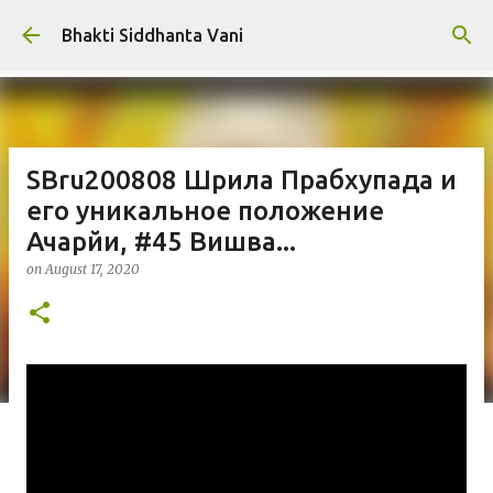
Skip to main content
Bhakti Siddhanta Vani
SBru200808 Шрила Прабхупада и
его уникальное положение
Ачарйи, #45 Вишва...
on
August 17, 2020