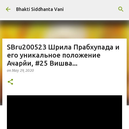
Skip to main content
Bhakti Siddhanta Vani
SBru200523 Шрила Прабхупада и
его уникальное положение
Ачарйи, #25 Вишва...
on
May 29, 2020