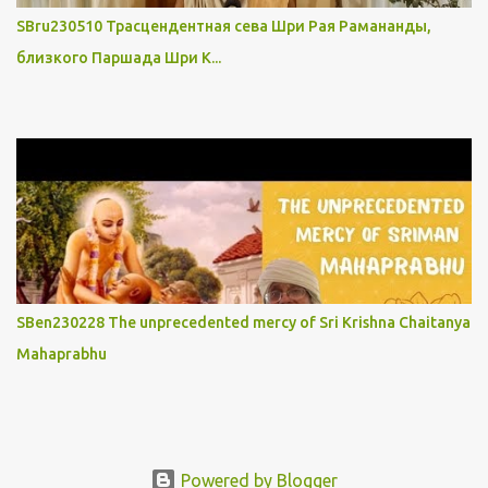
SBru230510 Трасцендентная сева Шри Рая Рамананды,
близкого Паршада Шри К...
SBen230228 The unprecedented mercy of Sri Krishna Chaitanya
Mahaprabhu
Powered by Blogger