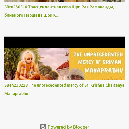
SBru230510 Трасцендентная сева Шри Рая Рамананды,
близкого Паршада Шри К...
SBen230228 The unprecedented mercy of Sri Krishna Chaitanya
Mahaprabhu
Powered by Blogger