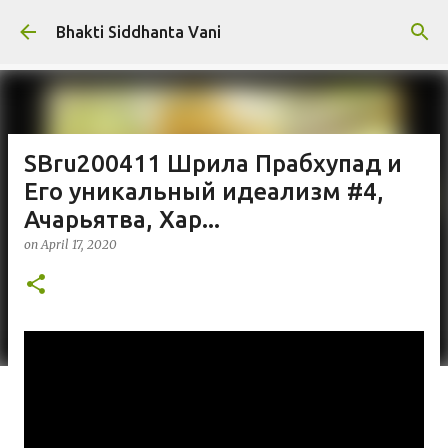
Skip to main content
Bhakti Siddhanta Vani
SBru200411 Шрила Прабхупад и
Его уникальный идеализм #4,
Ачарьятва, Хар...
on
April 17, 2020